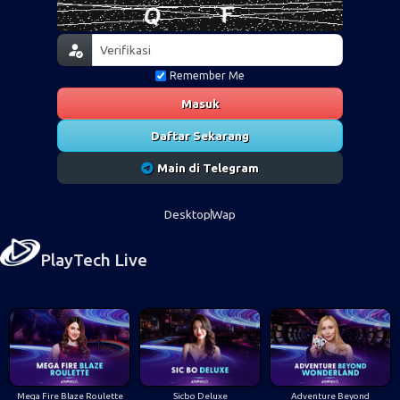
Remember Me
Masuk
Daftar Sekarang
Main di Telegram
Desktop
Wap
PlayTech Live
Mega Fire Blaze Roulette
Sicbo Deluxe
Adventure Beyond