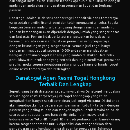
dan sangat memuaskan. Hiburan menarik apapun bisa dilakukan dengan
mudah dan anda akan mendapatkan permainan togel dari berbagai
pasaran.
Danatogel
adalah salah satu bandar togel deposit via dana terpercaya
yang sudah memiliki lisensi resmi dan telah mengalami uji coba. Segala
kegiatan bermain anda bisa berlangsung dengan aman dan mudah di
sini dan kemenangan akan diperoleh dengan jumlah yang sangat besar
dan fantastis. Pemain tidak perlu lagi mengeluarkan banyak uang
karena di sini ada akan mendapatkan permainan yang terpercaya
dengan keuntungan yang sangat besar. Bermain judi togel hanya
dengan minimal deposit sebesar 10.000 anda akan mendapatkan
beragam permainan togel menarik yang mudah dilakukan. Jadi tidak
perlu khawatir untuk anda yang tertarik dan ingin menikmati permainan
prediksi angka segera bergabung sekarang juga hanya di
bandar togel
online
resmi terpercaya dan terlengkap.
Danatogel Agen Resmi Togel Hongkong
Terbaik Dan Lengkap
Seperti yang telah dijelaskan sebelumnya bahwa Danatogel merupakan
sebuah agen resmi terpercaya judi togel terlengkap yang telah
menghadirkan banyak sekali permainan judi
togel via dana
. Di sini anda
akan mendapatkan berbagai macam permainan toto Hk terbaik dengan
pasaran yang paling mudah dan menyenangkan untuk dimainkan. Salah
satu pasaran populer yang banyak dimainkan oleh masyarakat di
Indonesia yaitu
Toto HK
. Togel HK menjadi perbincangan banyak orang
karena sangat sederhana untuk diprediksi dan menghadirkan data
pengeluaran yang lengkap hanya di agen terpercaya ini. Sehingga