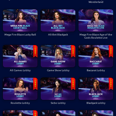
Wonderland
Mega Fire Blaze Lucky Ball
All-Bet Blackjack
Mega Fire Blaze Age of the
Gods Roulette Live
All Games Lobby
Game Show Lobby
Baccarat Lobby
Roulette Lobby
Sicbo Lobby
Blackjack Lobby