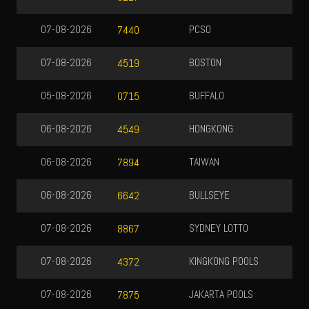
PCSO
06-08-2026
3704
BOSTON
06-08-2026
5896
BUFFALO
06-08-2026
8928
HONGKONG
06-08-2026
1083
TAIWAN
06-08-2026
4587
BULLSEYE
07-08-2026
4853
SYDNEY LOTTO
07-08-2026
3712
KINGKONG POOLS
06-08-2026
7100
JAKARTA POOLS
07-08-2026
9673