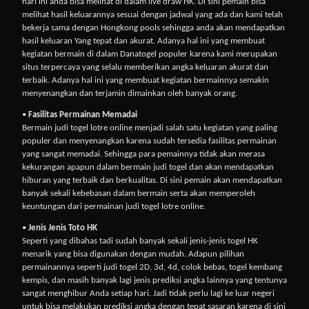
hari ini anda bisa melihat di dalam live draw HK. Di sini pemain bisa
melihat hasil keluarannya sesuai dengan jadwal yang ada dan kami telah
bekerja sama dengan Hongkong pools sehingga anda akan mendapatkan
hasil keluaran Yang tepat dan akurat. Adanya hal ini yang membuat
kegiatan bermain di dalam Danatogel populer karena kami merupakan
situs terpercaya yang selalu memberikan angka keluaran akurat dan
terbaik. Adanya hal ini yang membuat kegiatan bermainnya semakin
menyenangkan dan terjamin dimainkan oleh banyak orang.
•
Fasilitas Permainan Memadai
Bermain judi togel lotre online menjadi salah satu kegiatan yang paling
populer dan menyenangkan karena sudah tersedia fasilitas permainan
yang sangat memadai. Sehingga para pemainnya tidak akan merasa
kekurangan apapun dalam bermain judi togel dan akan mendapatkan
hiburan yang terbaik dan berkualitas. Di sini pemain akan mendapatkan
banyak sekali kebebasan dalam bermain serta akan memperoleh
keuntungan dari permainan judi togel lotre online.
•
Jenis Jenis Toto HK
Seperti yang dibahas tadi sudah banyak sekali jenis-jenis togel HK
menarik yang bisa digunakan dengan mudah. Adapun pilihan
permainannya seperti judi togel 2D, 3d, 4d, colok bebas, togel kembang
kempis, dan masih banyak lagi jenis prediksi angka lainnya yang tentunya
sangat menghibur Anda setiap hari. Jadi tidak perlu lagi ke luar negeri
untuk bisa melakukan prediksi angka dengan tepat sasaran karena di sini