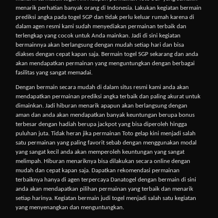
menarik perhatian banyak orang di Indonesia. Lakukan kegiatan bermain
prediksi angka pada togel SGP dan tidak perlu keluar rumah karena di
dalam agen resmi kami sudah menyediakan permainan terbaik dan
terlengkap yang cocok untuk Anda mainkan. Jadi di sini kegiatan
bermainnya akan berlangsung dengan mudah setiap hari dan bisa
diakses dengan cepat kapan saja. Bermain togel SGP sekarang dan anda
akan mendapatkan permainan yang menguntungkan dengan berbagai
fasilitas yang sangat memadai.
Dengan bermain secara mudah di dalam situs resmi kami anda akan
mendapatkan permainan prediksi angka terbaik dan paling akurat untuk
dimainkan. Jadi hiburan menarik apapun akan berlangsung dengan
aman dan anda akan mendapatkan banyak keuntungan berupa bonus
terbesar dengan hadiah berupa jackpot yang bisa diperoleh hingga
puluhan juta. Tidak heran jika permainan Toto gelap kini menjadi salah
satu permainan yang paling favorit sebab dengan menggunakan modal
yang sangat kecil anda akan memperoleh keuntungan yang sangat
melimpah. Hiburan menariknya bisa dilakukan secara online dengan
mudah dan cepat kapan saja. Dapatkan rekomendasi permainan
terbaiknya hanya di agen terpercaya Danatogel dengan bermain di sini
anda akan mendapatkan pilihan permainan yang terbaik dan menarik
setiap harinya. Kegiatan bermain judi togel menjadi salah satu kegiatan
yang menyenangkan dan menguntungkan.