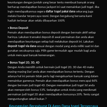
keuntungan dengan jumlah yang besar tentu membuat banyak orang
berharap mendapatkan bonus jackpot ini saat memainkan judi togel. Jika
ingin mendapatkannya segera
daftar togel pakai dana
sekarang juga
melalui bandar terpercaya resmi. Dengan bergabung bersama kami
hadiah terbesar akan selalu dibayarkan 100%
•
Bonus Deposit
Pemain akan mendapatkan bonus deposit dengan bermain aktif setiap
harinya. Lakukan transaksi deposit di awal permainan dan anda akan
mendapatkan keuntungan setiap kali melakukan deposit ini. Lakukan
deposit togel via dana
sesuai dengan modal yang anda miliki saat ini dan
gunakan secukupnya saja. Pilih game termudah agar mudah bagi anda
untuk mencapai banyak kemenangan.
•
Bonus Togel 2D, 3D, 4D
Dengan Anda memilih untuk bermain judi togel 2D, 3D dan 4D maka
masing-masing Dari anda akan mendapatkan bonus tertentu. Dengan
adanya hal ini pemain tidak perlu lagi mengeluarkan banyak uang dalam
memainkan gamenya. Pemain akan mendapatkan bonus mencapai 66%
dengan bermain judi togel 4D. Dengan memainkan judi togel 3d anda
akan memperoleh bonus 53%. Sedangkan untuk Anda yang menikmati
permainan judi togel 2D akan mendapatkan bonusnya 20%. Tentu sangat
menguntungkan sekali bukan ?
Keunggulan Bergabung Di Agen Dana togel Terpercaya