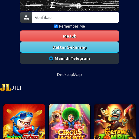
Remember Me
Masuk
Daftar Sekarang
Main di Telegram
Desktop
Wap
JILI