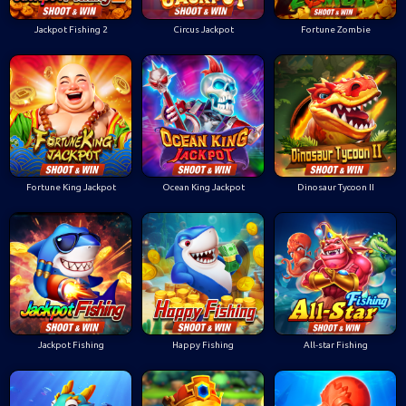
Jackpot Fishing 2
Circus Jackpot
Fortune Zombie
Fortune King Jackpot
Ocean King Jackpot
Dinosaur Tycoon II
Jackpot Fishing
Happy Fishing
All-star Fishing