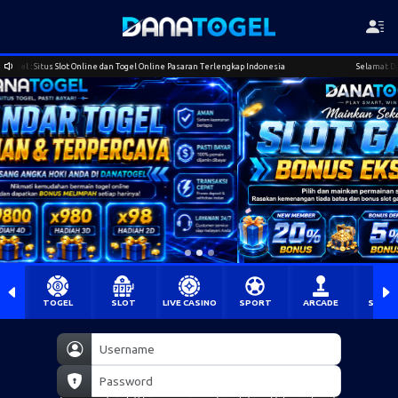
us Slot Online dan Togel Online Pasaran Terlengkap Indonesia
Selamat Datang di Danat
TOGEL
SLOT
LIVE CASINO
SPORT
ARCADE
SABU