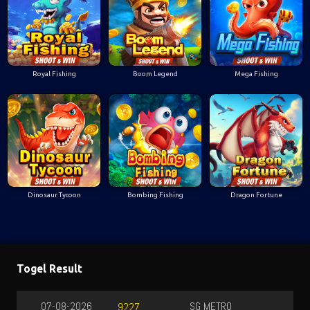
Royal Fishing
Boom Legend
Mega Fishing
Dinosaur Tycoon
Bombing Fishing
Dragon Fortune
Togel Result
SG METRO
07-08-2026
9123