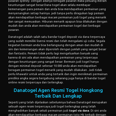
pasaran sydney. Dengan adanya beragam pasaran maka peluang meraih
keuntungan sangat besar.Dana togel akan selalu membayar
kemenangan para pemain dan anda bisa mendapatkan permainan yang
menyenangkan setiap harinya. jadi tanpa perlu diragukan lagi pemain
akan mendapatkan berbagai macam permainan judi togel yang menarik
dan sangat memuaskan. Hiburan menarik apapun bisa dilakukan dengan
mudah dan anda akan mendapatkan permainan togel dari berbagai
pasaran.
Danatogel
adalah salah satu bandar togel deposit via dana terpercaya
yang sudah memiliki lisensi resmi dan telah mengalami uji coba. Segala
kegiatan bermain anda bisa berlangsung dengan aman dan mudah di
sini dan kemenangan akan diperoleh dengan jumlah yang sangat besar
dan fantastis. Pemain tidak perlu lagi mengeluarkan banyak uang
karena di sini ada akan mendapatkan permainan yang terpercaya
dengan keuntungan yang sangat besar. Bermain judi togel hanya
dengan minimal deposit sebesar 10.000 anda akan mendapatkan
beragam permainan togel menarik yang mudah dilakukan. Jadi tidak
perlu khawatir untuk anda yang tertarik dan ingin menikmati permainan
prediksi angka segera bergabung sekarang juga hanya di
bandar togel
online
resmi terpercaya dan terlengkap.
Danatogel Agen Resmi Togel Hongkong
Terbaik Dan Lengkap
Seperti yang telah dijelaskan sebelumnya bahwa Danatogel merupakan
sebuah agen resmi terpercaya judi togel terlengkap yang telah
menghadirkan banyak sekali permainan judi
togel via dana
. Di sini anda
akan mendapatkan berbagai macam permainan toto Hk terbaik dengan