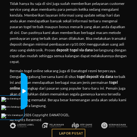
Tidak hanya itu saja di sini juga sudah memberikan pelayanan customer
service yang akan membantu para pemain ketika sedang mengalami
kendala. Memberikan layanan informasi yang update setiap hari dan
anda akan mendapatkan banyak sekali informasi terbaru mengenai
pasaran togel terbaik maupun bonus menarik yang akan anda dapatkan
di sini. Dan pastinya kami akan memberikan berbagai macam metode
pembayaran yang terbaik dan aman dilakukan. Bisa melakukan transaksi
deposit dengan minimal pembayaran rp10.000 menggunakan uang asli
atau uang elektronik. Proses
deposit togel via dana
berlangsung dengan
cepat dan mudah sehingga semua kalangan dapat melakukannya dengan
cepat.
Bermain togel online sekarang juga di Danatogel resmi terpercaya.
Dengan bergabung bersama kami di situs
togel deposit via dana
terbaik
ini anda akan mendapatkan berbagai macam jenis permainan
togel
online
terlengkap dari pasaran yang populer baru-baru ini. Pemain juga
akan dimudahkan dalam memainkan segala gamenya karena tersedia
fasilitas yang memadai. Berapa besar kemenangan anda akan selalu kami
bayar secara langsung.
© 2015 - 2026 Copyright DANATOGEL.
All Rights Reserved.
LAPOR PUSAT
t*****w Berhasil Withdraw Rp 3.264.000,00