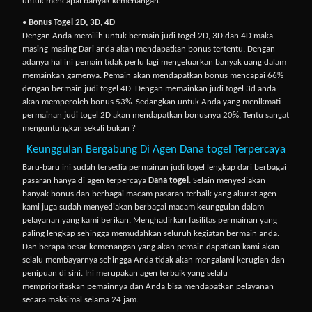
untuk mencapai banyak kemenangan.
•
Bonus Togel 2D, 3D, 4D
Dengan Anda memilih untuk bermain judi togel 2D, 3D dan 4D maka
masing-masing Dari anda akan mendapatkan bonus tertentu. Dengan
adanya hal ini pemain tidak perlu lagi mengeluarkan banyak uang dalam
memainkan gamenya. Pemain akan mendapatkan bonus mencapai 66%
dengan bermain judi togel 4D. Dengan memainkan judi togel 3d anda
akan memperoleh bonus 53%. Sedangkan untuk Anda yang menikmati
permainan judi togel 2D akan mendapatkan bonusnya 20%. Tentu sangat
menguntungkan sekali bukan ?
Keunggulan Bergabung Di Agen Dana togel Terpercaya
Baru-baru ini sudah tersedia permainan judi togel lengkap dari berbagai
pasaran hanya di agen terpercaya
Dana togel
. Selain menyediakan
banyak bonus dan berbagai macam pasaran terbaik yang akurat agen
kami juga sudah menyediakan berbagai macam keunggulan dalam
pelayanan yang kami berikan. Menghadirkan fasilitas permainan yang
paling lengkap sehingga memudahkan seluruh kegiatan bermain anda.
Dan berapa besar kemenangan yang akan pemain dapatkan kami akan
selalu membayarnya sehingga Anda tidak akan mengalami kerugian dan
penipuan di sini. Ini merupakan agen terbaik yang selalu
memprioritaskan pemainnya dan Anda bisa mendapatkan pelayanan
secara maksimal selama 24 jam.