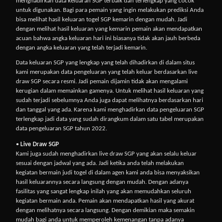
menghadirkan data keluaran SGP terbaik dan terlengkap yang cocok
untuk digunakan. Bagi para pemain yang ingin melakukan prediksi Anda
bisa melihat hasil keluaran togel SGP kemarin dengan mudah. Jadi
dengan melihat hasil keluaran yang kemarin pemain akan mendapatkan
acuan bahwa angka keluaran hari ini biasanya tidak akan jauh berbeda
dengan angka keluaran yang telah terjadi kemarin.
Data keluaran SGP yang lengkap yang telah dihadirkan di dalam situs
kami merupakan data pengeluaran yang telah keluar berdasarkan live
draw SGP secara resmi. Jadi pemain dijamin tidak akan mengalami
kerugian dalam memainkan gamenya. Untuk melihat hasil keluaran yang
sudah terjadi sebelumnya Anda juga dapat melihatnya berdasarkan hari
dan tanggal yang ada. Karena kami menghadirkan data pengeluaran SGP
terlengkap jadi data yang sudah dirangkum dalam satu tabel merupakan
data pengeluaran SGP tahun 2022.
•
Live Draw SGP
Kami juga sudah menghadirkan live draw SGP yang akan selalu keluar
sesuai dengan jadwal yang ada. Jadi ketika anda telah melakukan
kegiatan bermain judi togel di dalam agen kami anda bisa menyaksikan
hasil keluarannya secara langsung dengan mudah. Dengan adanya
fasilitas yang sangat lengkap inilah yang akan memudahkan seluruh
kegiatan bermain anda. Pemain akan mendapatkan hasil yang akurat
dengan melihatnya secara langsung. Dengan demikian maka semakin
mudah bagi anda untuk memperoleh kemenangan tanpa adanya